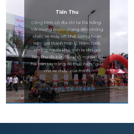
Tiến Thu
Công trình có địa chỉ tại Đà Nẵng.
Với mong muốn mang đến những
chiếc xe máy với chất lượng hoàn
hảo, giá thành hợp lý. Năm 1986,
những người khai sinh ra tên gọi
Tiến Thu đã bắt đầu khởi nghiệp từ
hai bàn tay trắng để thực hiện “giấc
mơ xe máy” của mình.
>> クリックしてすべてを表示