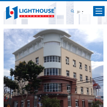
ホ
jp
ー
ム
会
社
概
要
私
た
ち
の
サ
ー