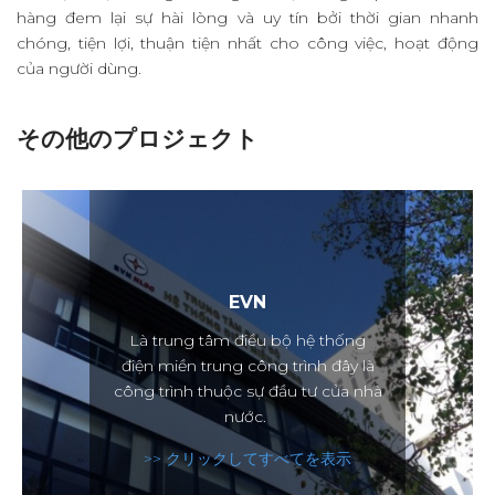
hàng đem lại sự hài lòng và uy tín bởi thời gian nhanh
ス
chóng, tiện lợi, thuận tiện nhất cho công việc, hoạt động
của người dùng.
採
用
その他のプロジェクト
連
絡
先
EVN
Là trung tâm điều bộ hệ thống
điện miền trung công trình đây là
công trình thuộc sự đầu tư của nhà
nước.
>> クリックしてすべてを表示