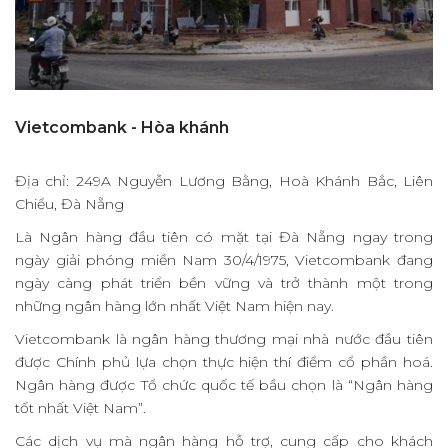
ビ
ス
プ
Vietcombank - Hòa khánh
ロ
ジ
Địa chỉ: 249A Nguyễn Lương Bằng, Hoà Khánh Bắc, Liên
ェ
Chiểu, Đà Nẵng
ク
Là Ngân hàng đầu tiên có mặt tại Đà Nẵng ngay trong
ngày giải phóng miền Nam 30/4/1975, Vietcombank đang
ト
ngày càng phát triển bền vững và trở thành một trong
機
những ngân hàng lớn nhất Việt Nam hiện nay.
Vietcombank là ngân hàng thương mại nhà nước đầu tiên
能
được Chính phủ lựa chọn thực hiện thí điểm cổ phần hoá.
ニ
Ngân hàng được Tổ chức quốc tế bầu chọn là “Ngân hàng
tốt nhất Việt Nam”.
ュ
Các dịch vụ mà ngân hàng hỗ trợ, cung cấp cho khách
ー